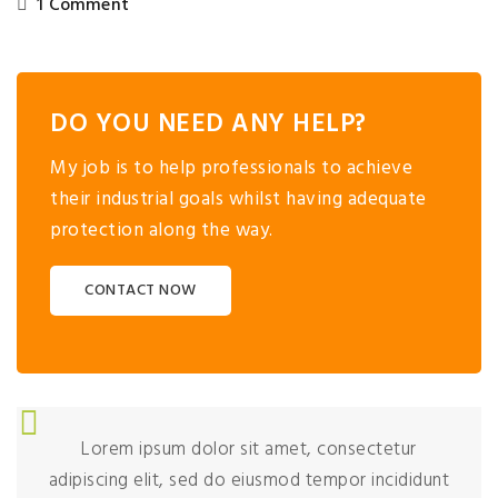
1 Comment
DO YOU NEED ANY HELP?
My job is to help professionals to achieve
their industrial goals whilst having adequate
protection along the way.
CONTACT NOW
Lorem ipsum dolor sit amet, consectetur
adipiscing elit, sed do eiusmod tempor incididunt