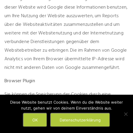
dieser Website wird Google diese Informationen benutzen,
um Ihre Nutzung der Website auszuwerten, um Reports
über die Websiteaktivitäten zusammenzustellen und um
weitere mit der Websitenutzung und der Internetnutzung
verbundene Dienstleistungen gegenüber dem
Websitebetreiber zu erbringen. Die im Rahmen von Google
Analytics von Ihrem Browser übermittelte IP-Adresse wird
nicht mit anderen Daten von Google zusammengeführt.
Browser Plugin
Sie können die Speicherung der Cookies durch eine
entsprechende Einstellung Ihrer Browser-Software
Diese Website benutzt Cookies. Wenn du die Website weiter
nutzt, gehen wir von deinem Einverständnis aus.
verhindern; wir weisen Sie jedoch darauf hin, dass Sie in
diesem Fall gegebenenfalls nicht sämtliche Funktionen
OK
Datenschutzerklärung
dieser Website vollumfänglich werden nutzen können. Sie