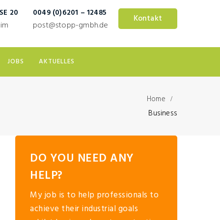
E 20
0049 (0)6201 – 12485
Kontakt
eim
post@stopp-gmbh.de
JOBS
AKTUELLES
Home
Business
DO YOU NEED ANY
HELP?
My job is to help professionals to
achieve their industrial goals