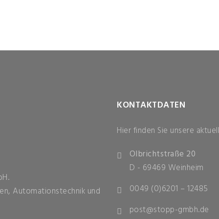
KONTAKTDATEN
Hier finden Sie unsere aktue
Olbrichtstraße 20
D - 69469 Weinheim
bH.
0049 (0)6201 – 12485
ehen, Automationstechnik und
post@stopp-gmbh.de