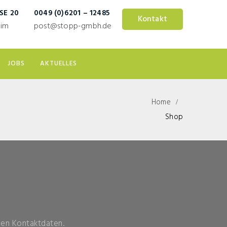
E 20
0049 (0)6201 – 12485
Kontakt
eim
post@stopp-gmbh.de
JOBS
AKTUELLES
Home
Shop
llen Kontaktdaten.