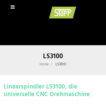
LS3100
Home
LS3100
Linearspindler LS3100, die
universelle CNC Drehmaschine